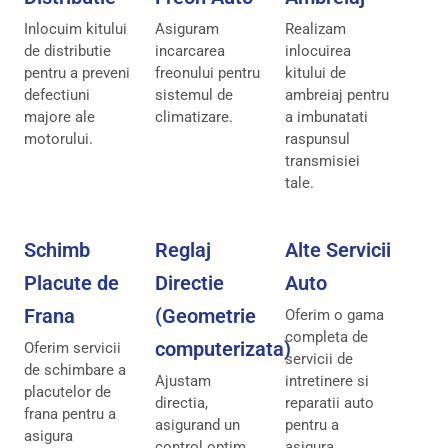
Inlocuim kitului
Asiguram
Realizam
de distributie
incarcarea
inlocuirea
pentru a preveni
freonului pentru
kitului de
defectiuni
sistemul de
ambreiaj pentru
majore ale
climatizare.
a imbunatati
motorului.
raspunsul
transmisiei
tale.
Schimb
Reglaj
Alte Servicii
Placute de
Directie
Auto
Frana
(Geometrie
Oferim o gama
completa de
computerizata)
Oferim servicii
servicii de
de schimbare a
Ajustam
intretinere si
placutelor de
directia,
reparatii auto
frana pentru a
asigurand un
pentru a
asigura
control optim
asigura