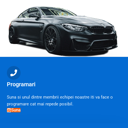
Programari
Suna si unul dintre membrii echipei noastre iti va face o
programare cat mai repede posibil.
Suna