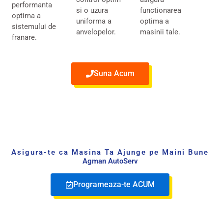
performanta
si o uzura
functionarea
optima a
uniforma a
optima a
sistemului de
anvelopelor.
masinii tale.
franare.
Suna Acum
Asigura-te ca Masina Ta Ajunge pe Maini Bune​
Agman AutoServ
Programeaza-te ACUM