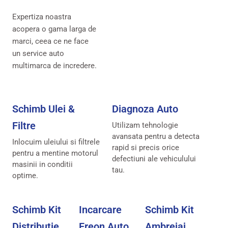
Expertiza noastra
acopera o gama larga de
marci, ceea ce ne face
un service auto
multimarca de incredere.
Schimb Ulei &
Diagnoza Auto
Filtre
Utilizam tehnologie
avansata pentru a detecta
Inlocuim uleiului si filtrele
rapid si precis orice
pentru a mentine motorul
defectiuni ale vehiculului
masinii in conditii
tau.
optime.
Schimb Kit
Incarcare
Schimb Kit
Distributie
Freon Auto
Ambreiaj